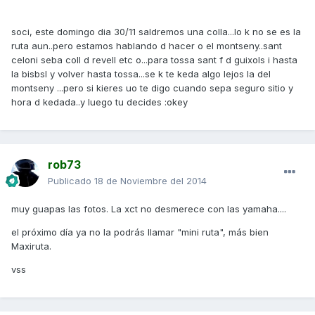
soci, este domingo dia 30/11 saldremos una colla...lo k no se es la
ruta aun..pero estamos hablando d hacer o el montseny..sant
celoni seba coll d revell etc o...para tossa sant f d guixols i hasta
la bisbsl y volver hasta tossa...se k te keda algo lejos la del
montseny ...pero si kieres uo te digo cuando sepa seguro sitio y
hora d kedada..y luego tu decides :okey
rob73
Publicado
18 de Noviembre del 2014
muy guapas las fotos. La xct no desmerece con las yamaha....
el próximo día ya no la podrás llamar "mini ruta", más bien
Maxiruta.
vss