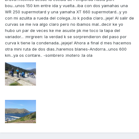
bou...unos 150 km entre ida y vuelta...iba con dos yamahas una
WR 250 supermotard y una yamaha XT 660 supermotard...y yo
con mi azulita a rueda del colega...lo k podia claro...jeje! Al salir de
curvas se me iva algo claro pero no ibamos mal...decir ke yo
hubo un par de veces ke me asuste pk me toco la tapa del
variador... :mrgreen: la verdad k se sorprendieron del paso por
curva k tiene la condenada...jejeje! Ahora a final d mes hacemos
otra mini ruta de dos dias..haremos blanes-Andorra...unos 600
km...ya os contare.. -sombrero :motero :la ola