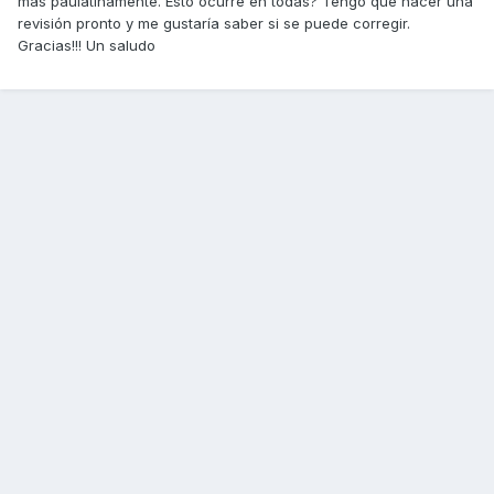
más paulatinamente. Esto ocurre en todas? Tengo que hacer una
revisión pronto y me gustaría saber si se puede corregir.
Gracias!!! Un saludo