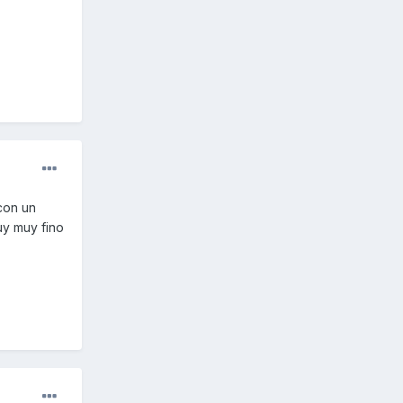
con un
uy muy fino