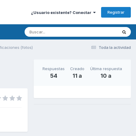
Registrar
¿Usuario existente? Conectar
ficaciones (fotos)
Toda la actividad
Respuestas
Creado
Última respuesta
54
11 a
10 a