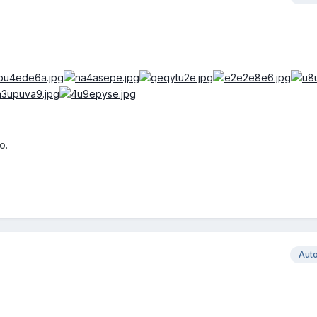
o.
Aut