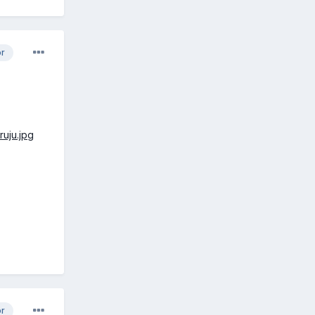
or
or