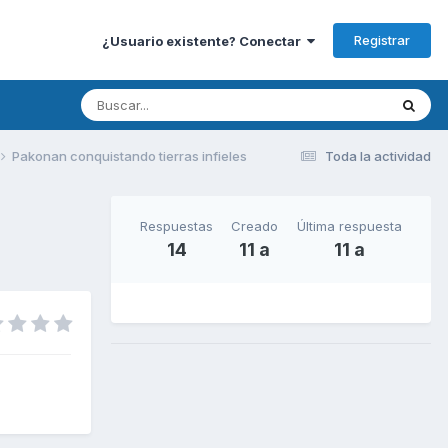
Registrar
¿Usuario existente? Conectar
Pakonan conquistando tierras infieles
Toda la actividad
Respuestas
Creado
Última respuesta
14
11 a
11 a