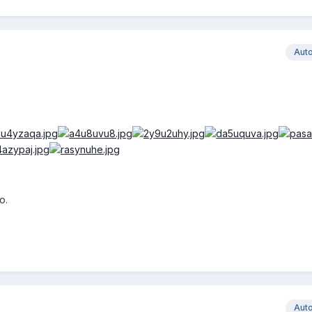
Aut
o.
Aut