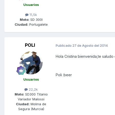
Usuarios
11,5k
Moto:
SD 300I
Ciudad:
Portugalete
POLI
Publicado
27 de Agosto del 2014
Hola Cristina bienvenida,te saludo
Poli :beer
Usuarios
22,2k
Moto:
SD300 Titanio
Variador Malossi
Ciudad:
Molina de
Segura (Murcia)