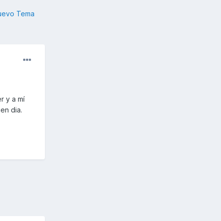
nuevo Tema
r y a mí
en dia.