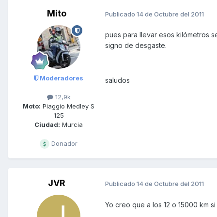
Mito
Publicado
14 de Octubre del 2011
pues para llevar esos kilómetros s
signo de desgaste.
Moderadores
saludos
12,9k
Moto:
Piaggio Medley S
125
Ciudad:
Murcia
Donador
JVR
Publicado
14 de Octubre del 2011
Yo creo que a los 12 o 15000 km si