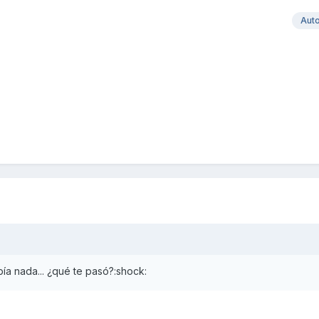
Aut
abía nada... ¿qué te pasó?:shock: