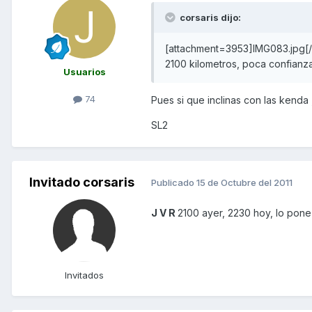
corsaris dijo:
[attachment=3953]IMG083.jpg[/
2100 kilometros, poca confianz
Usuarios
74
Pues si que inclinas con las kenda
SL2
Invitado corsaris
Publicado
15 de Octubre del 2011
J V R
2100 ayer, 2230 hoy, lo pone 
Invitados