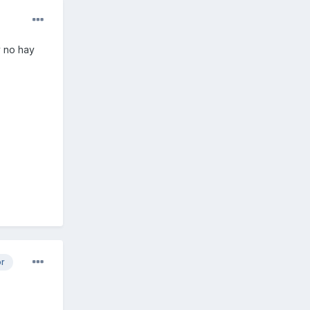
y no hay
or