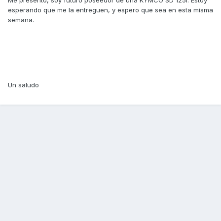
Me presento, soy futuro poseedor de una KYMCO SD 125i. Estoy
esperando que me la entreguen, y espero que sea en esta misma
semana.
Un saludo