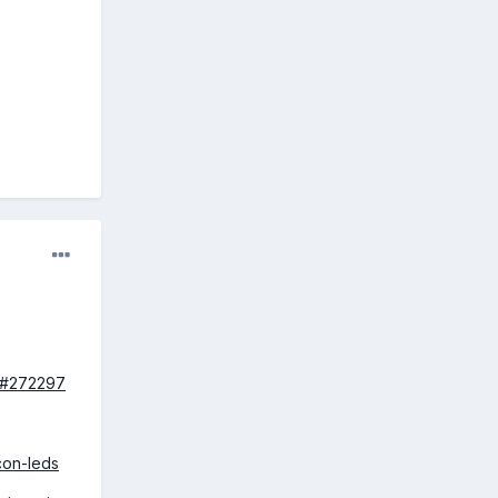
or#272297
con-leds