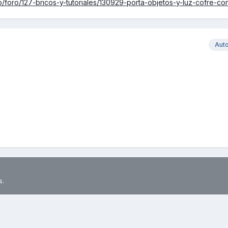
/foro/127-bricos-y-tutoriales/130929-porta-objetos-y-luz-cofre-co
Aut
s.