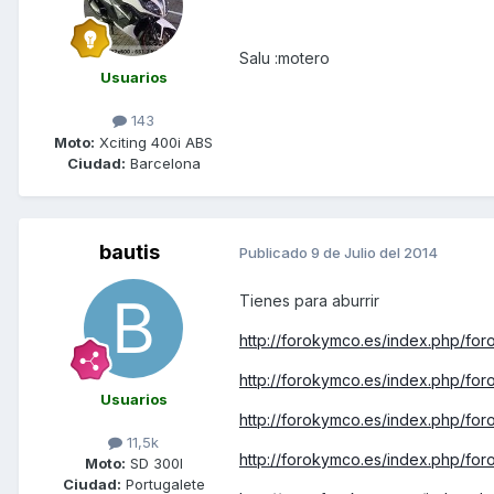
Salu :motero
Usuarios
143
Moto:
Xciting 400i ABS
Ciudad:
Barcelona
bautis
Publicado
9 de Julio del 2014
Tienes para aburrir
http://forokymco.es/index.php/for
http://forokymco.es/index.php/for
Usuarios
http://forokymco.es/index.php/foro
11,5k
http://forokymco.es/index.php/foro
Moto:
SD 300I
Ciudad:
Portugalete