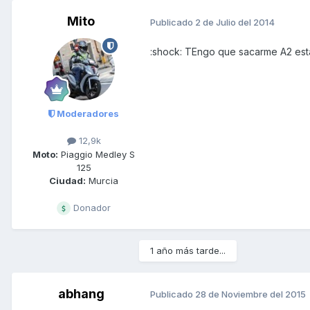
Mito
Publicado
2 de Julio del 2014
:shock: TEngo que sacarme A2 esta
Moderadores
12,9k
Moto:
Piaggio Medley S
125
Ciudad:
Murcia
Donador
1 año más tarde...
abhang
Publicado
28 de Noviembre del 2015