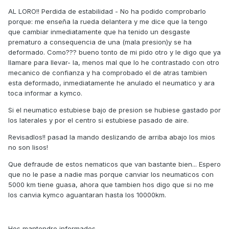
AL LORO!! Perdida de estabilidad - No ha podido comprobarlo
porque: me enseña la rueda delantera y me dice que la tengo
que cambiar inmediatamente que ha tenido un desgaste
prematuro a consequencia de una (mala presion)y se ha
deformado. Como??? bueno tonto de mi pido otro y le digo que ya
llamare para llevar- la, menos mal que lo he contrastado con otro
mecanico de confianza y ha comprobado el de atras tambien
esta deformado, inmediatamente he anulado el neumatico y ara
toca informar a kymco.
Si el neumatico estubiese bajo de presion se hubiese gastado por
los laterales y por el centro si estubiese pasado de aire.
Revisadlos!! pasad la mando deslizando de arriba abajo los mios
no son lisos!
Que defraude de estos nematicos que van bastante bien... Espero
que no le pase a nadie mas porque canviar los neumaticos con
5000 km tiene guasa, ahora que tambien hos digo que si no me
los canvia kymco aguantaran hasta los 10000km.
Hos mantendre informados.