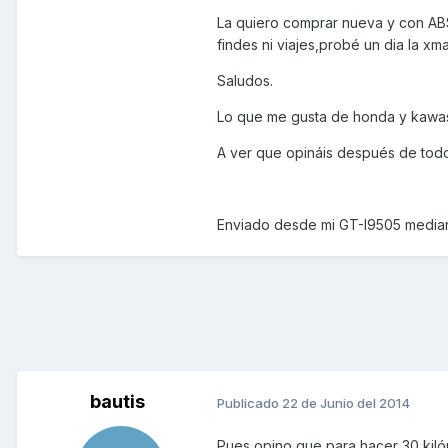
La quiero comprar nueva y con ABS
findes ni viajes,probé un dia la 
Saludos.
Lo que me gusta de honda y kawas
A ver que opináis después de todo e
Enviado desde mi GT-I9505 median
bautis
Publicado
22 de Junio del 2014
Pues opino que para hacer 30 kilóm