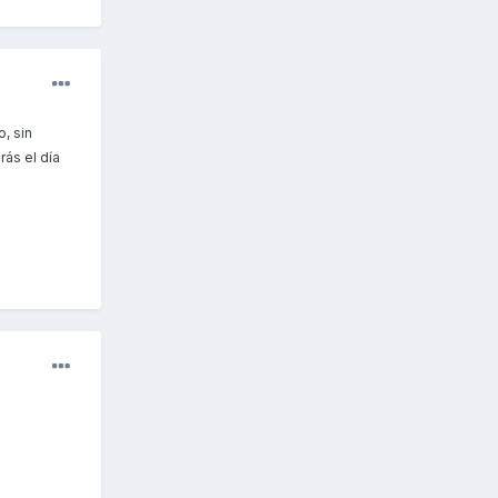
, sin
rás el día