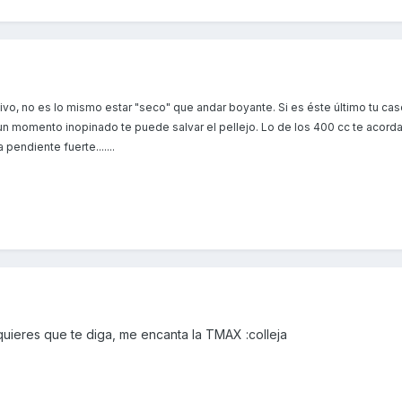
ivo, no es lo mismo estar "seco" que andar boyante. Si es éste último tu caso
un momento inopinado te puede salvar el pellejo. Lo de los 400 cc te acorda
endiente fuerte.......
 quieres que te diga, me encanta la TMAX :colleja