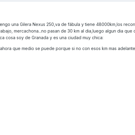
engo una Gilera Nexus 250,va de fábula y tiene 48000km,los recor
rabajo, mercachona...no pasan de 30 km al dia,luego algun dia que 
ca cosa soy de Granada y es una ciudad muy chica:
ahora que medio se puede porque si no con esos km mas adelante