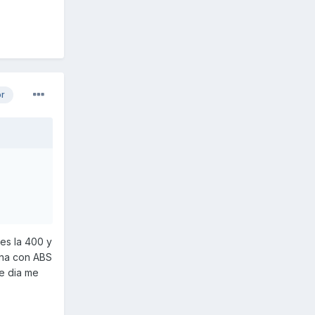
or
.es la 400 y
una con ABS
se dia me