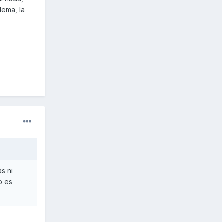
lema, la
s ni
o es