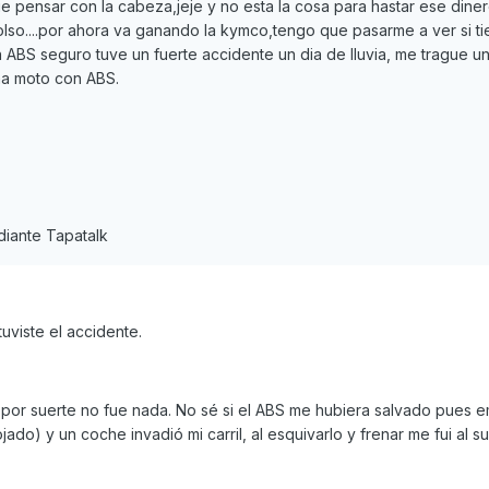
 pensar con la cabeza,jeje y no esta la cosa para hastar ese dinero.
so....por ahora va ganando la kymco,tengo que pasarme a ver si t
 ABS seguro tuve un fuerte accidente un dia de lluvia, me trague u
ma moto con ABS.
iante Tapatalk
uviste el accidente.
 por suerte no fue nada. No sé si el ABS me hubiera salvado pues
ado) y un coche invadió mi carril, al esquivarlo y frenar me fui al su