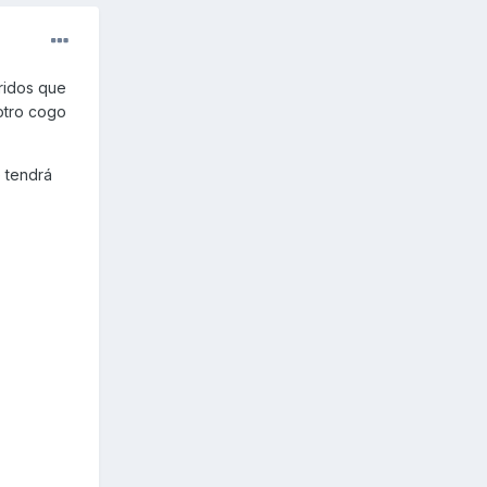
ridos que
otro cogo
 tendrá