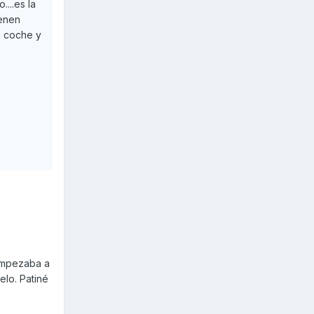
...es la
ienen
n coche y
 empezaba a
elo. Patiné