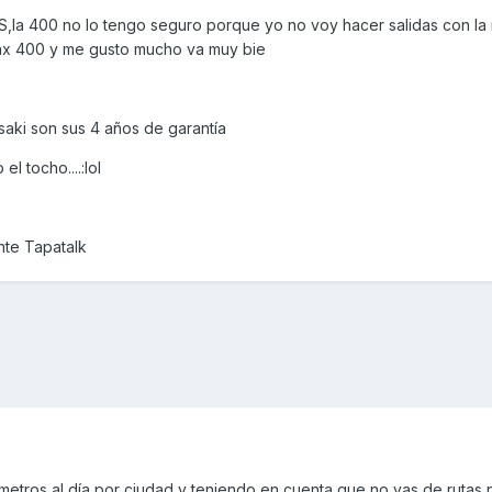
,la 400 no lo tengo seguro porque yo no voy hacer salidas con la 
xmax 400 y me gusto mucho va muy bie
aki son sus 4 años de garantía
l tocho....:lol
te Tapatalk
etros al día por ciudad y teniendo en cuenta que no vas de rutas n