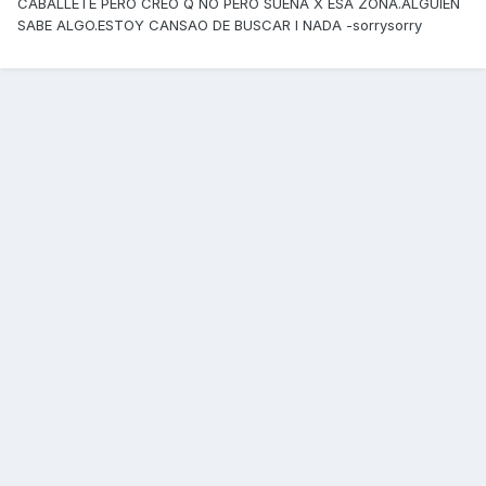
CABALLETE PERO CREO Q NO PERO SUENA X ESA ZONA.ALGUIEN
SABE ALGO.ESTOY CANSAO DE BUSCAR I NADA -sorrysorry