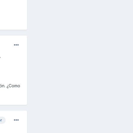
y
ción. ¿Como
or