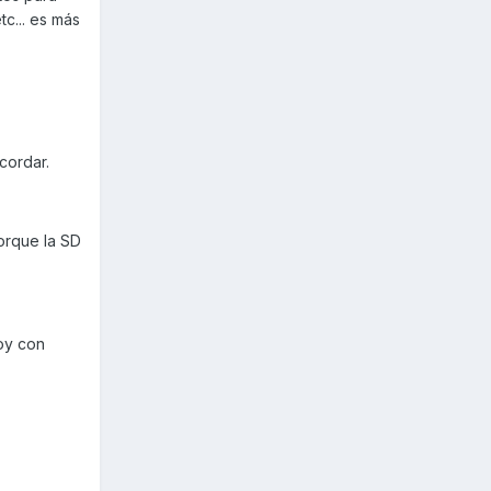
tc... es más
cordar.
orque la SD
oy con