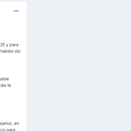
125 y para
 habéis ido
sible
die le
jarlos, en
tos para