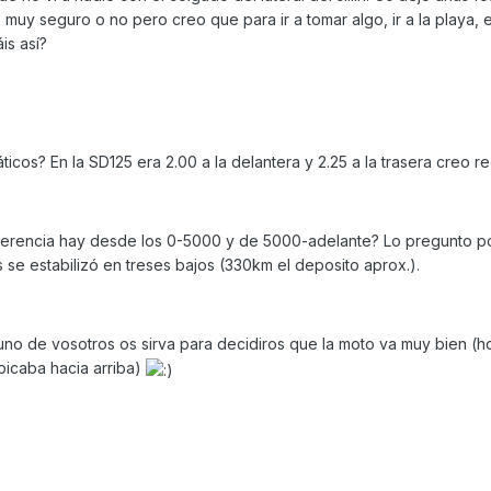
uy seguro o no pero creo que para ir a tomar algo, ir a la playa, e
is así?
icos? En la SD125 era 2.00 a la delantera y 2.25 a la trasera creo re
erencia hay desde los 0-5000 y de 5000-adelante? Lo pregunto p
e estabilizó en treses bajos (330km el deposito aprox.).
no de vosotros os sirva para decidiros que la moto va muy bien (h
 picaba hacia arriba)