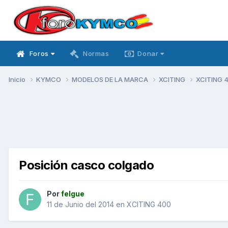
Foros
Normas
Donar
Inicio
KYMCO
MODELOS DE LA MARCA
XCITING
XCITING 
Posición casco colgado
Por
felgue
11 de Junio del 2014
en
XCITING 400