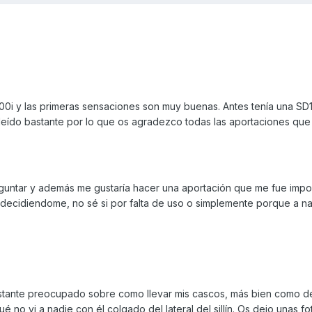
00i y las primeras sensaciones son muy buenas. Antes tenía una SD
 leído bastante por lo que os agradezco todas las aportaciones que
eguntar y además me gustaría hacer una aportación que me fue impo
 decidiendome, no sé si por falta de uso o simplemente porque a na
tante preocupado sobre como llevar mis cascos, más bien como de
no vi a nadie con él colgado del lateral del sillín. Os dejo unas fo