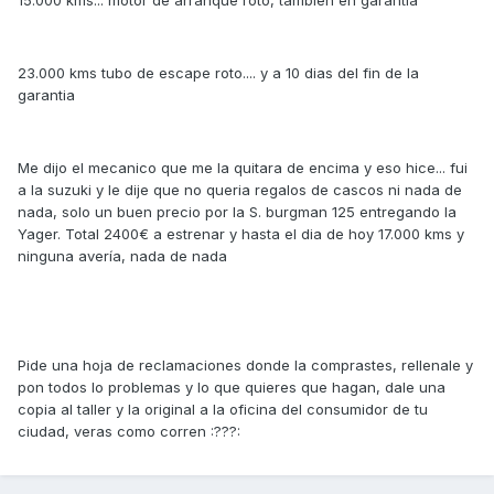
15.000 kms... motor de arranque roto, tambien en garantía
23.000 kms tubo de escape roto.... y a 10 dias del fin de la
garantia
Me dijo el mecanico que me la quitara de encima y eso hice... fui
a la suzuki y le dije que no queria regalos de cascos ni nada de
nada, solo un buen precio por la S. burgman 125 entregando la
Yager. Total 2400€ a estrenar y hasta el dia de hoy 17.000 kms y
ninguna avería, nada de nada
Pide una hoja de reclamaciones donde la comprastes, rellenale y
pon todos lo problemas y lo que quieres que hagan, dale una
copia al taller y la original a la oficina del consumidor de tu
ciudad, veras como corren :???: