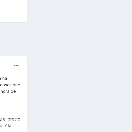
e ha
 cosas que
a hora de
y el precio
. Y la