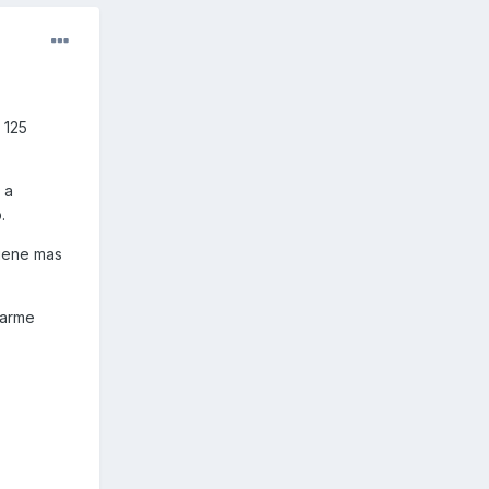
 125
 a
.
tiene mas
darme