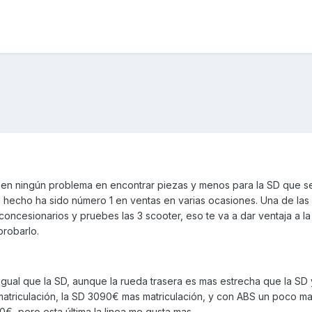
nen ningún problema en encontrar piezas y menos para la SD que s
hecho ha sido número 1 en ventas en varias ocasiones. Una de las
oncesionarios y pruebes las 3 scooter, eso te va a dar ventaja a l
probarlo.
 igual que la SD, aunque la rueda trasera es mas estrecha que la SD 
atriculación, la SD 3090€ mas matriculación, y con ABS un poco mas
0€, pero esta última la linea me gusta mas