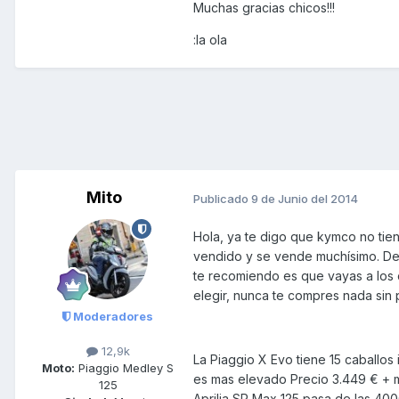
Muchas gracias chicos!!!
:la ola
Mito
Publicado
9 de Junio del 2014
Hola, ya te digo que kymco no tie
vendido y se vende muchísimo. De 
te recomiendo es que vayas a los c
elegir, nunca te compres nada sin 
Moderadores
12,9k
La Piaggio X Evo tiene 15 caballos
Moto:
Piaggio Medley S
es mas elevado Precio 3.449 € + m
125
Aprilia SR Max 125 pasa de las 400