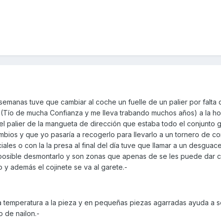
emanas tuve que cambiar al coche un fuelle de un palier por falta
o (Tío de mucha Confianza y me lleva trabando muchos años) a la ho
l palier de la mangueta de dirección que estaba todo el conjunto g
ambios y que yo pasaría a recogerlo para llevarlo a un tornero de c
les o con la la presa al final del día tuve que llamar a un desguac
posible desmontarlo y son zonas que apenas de se les puede dar c
y además el cojinete se va al garete.-
a temperatura a la pieza y en pequeñas piezas agarradas ayuda a so
o de nailon.-