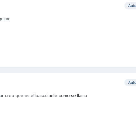
Aut
uitar
Aut
tar creo que es el basculante como se llama