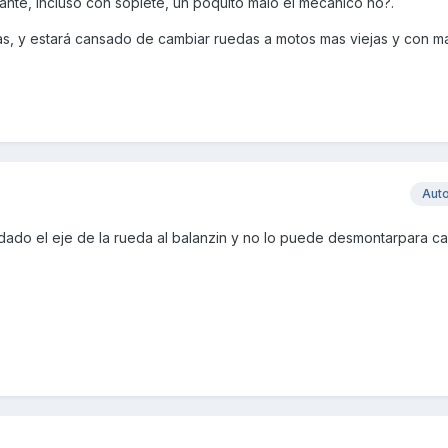
nte, incluso con soplete, un poquito malo el mecanico no?.
entas, y estará cansado de cambiar ruedas a motos mas viejas y con m
Aut
ado el eje de la rueda al balanzin y no lo puede desmontarpara ca