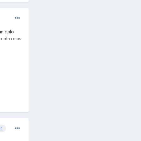
un palo
go otro mas
or