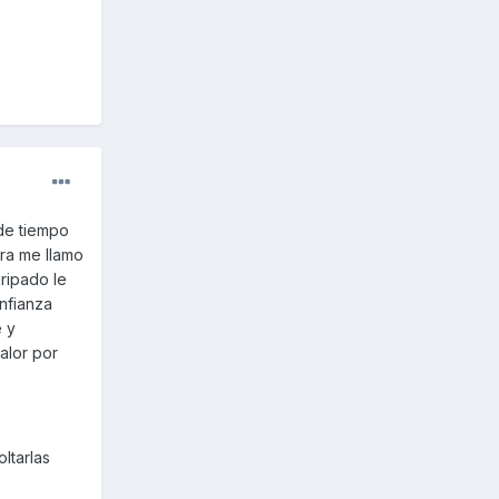
 de tiempo
ra me llamo
ripado le
onfianza
e y
alor por
ltarlas