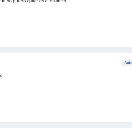
 que no puedo quitar es el balancín.
Aut
go