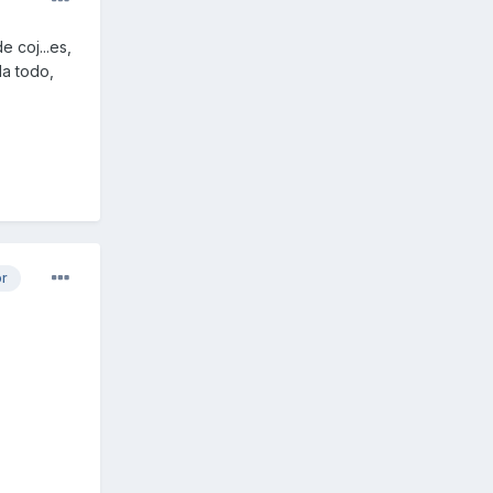
e coj...es,
da todo,
or