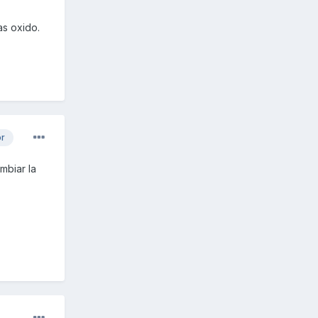
as oxido.
or
mbiar la