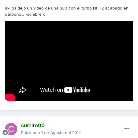
aki os dejo un video de una 300 con el turbo kit H2 acabado en
carbono... -sombrero
currito00
Publicado
1 de Agosto del 2014