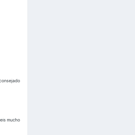
aconsejado
neis mucho