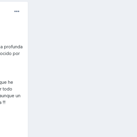
ña profunda
nocido por
 que he
ar todo
 aunque un
!!!