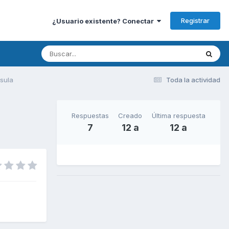
Registrar
¿Usuario existente? Conectar
sula
Toda la actividad
Respuestas
Creado
Última respuesta
7
12 a
12 a