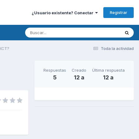
Registrar
¿Usuario existente? Conectar
 XCT?
Toda la actividad
Respuestas
Creado
Última respuesta
5
12 a
12 a