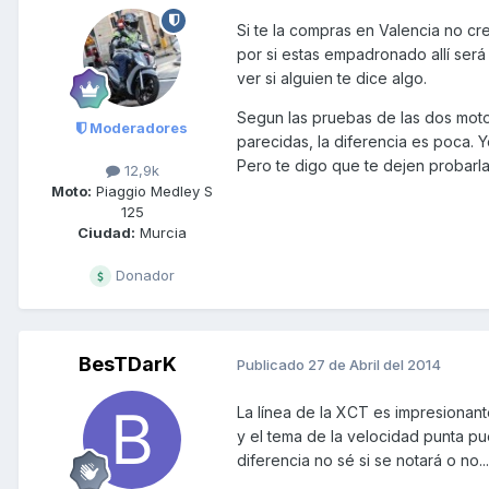
Si te la compras en Valencia no cr
por si estas empadronado allí será
ver si alguien te dice algo.
Segun las pruebas de las dos moto
Moderadores
parecidas, la diferencia es poca.
Pero te digo que te dejen probarl
12,9k
Moto:
Piaggio Medley S
125
Ciudad:
Murcia
Donador
BesTDarK
Publicado
27 de Abril del 2014
La línea de la XCT es impresionan
y el tema de la velocidad punta p
diferencia no sé si se notará o no...