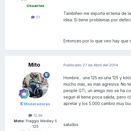
Usuarios
Tambiñen me importa el tema de la 
51
idea. Si tiene problemas por defe
Entonces por lo que veo hay que m
Mito
Publicado
27 de Abril del 2014
Hombre... una 125 es una 125 y kil
mucho mas, es mas agresiva. No ti
people GTi, un amigo mio se ha co
segun él tiene poca salida, pero cl
apretar y los 5.000 cambio muy bu
Moderadores
12,9k
Moto:
Piaggio Medley S
saludos
125