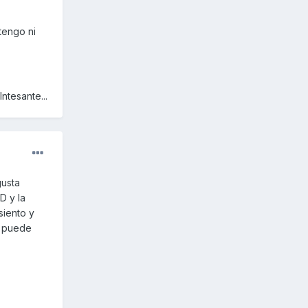
tengo ni
ntesante...
gusta
D y la
siento y
e puede