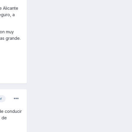
e Alicante
eguro, a
son muy
as grande.
or
de conducir
h de