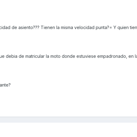
acidad de asiento??? Tienen la misma velocidad punta?= Y quien tie
ue debia de matricular la moto donde estuviese empadronado, en la
cante?