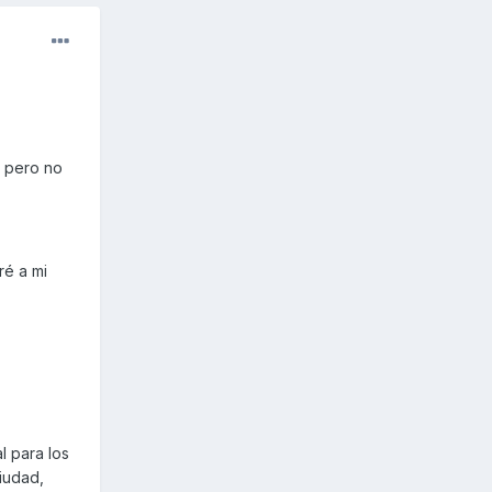
D pero no
ré a mi
l para los
iudad,