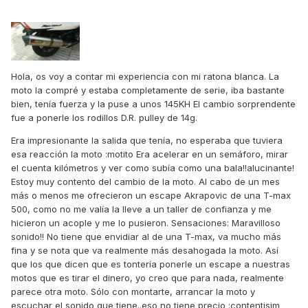
Hola, os voy a contar mi experiencia con mi ratona blanca. La
moto la compré y estaba completamente de serie, iba bastante
bien, tenía fuerza y la puse a unos 145KH El cambio sorprendente
fue a ponerle los rodillos D.R. pulley de 14g.
Era impresionante la salida que tenía, no esperaba que tuviera
esa reacción la moto :motito Era acelerar en un semáforo, mirar
el cuenta kilómetros y ver como subía como una bala!!alucinante!
Estoy muy contento del cambio de la moto. Al cabo de un mes
más o menos me ofrecieron un escape Akrapovic de una T-max
500, como no me valía la lleve a un taller de confianza y me
hicieron un acople y me lo pusieron. Sensaciones: Maravilloso
sonido!! No tiene que envidiar al de una T-max, va mucho más
fina y se nota que va realmente más desahogada la moto. Así
que los que dicen que es tontería ponerle un escape a nuestras
motos que es tirar el dinero, yo creo que para nada, realmente
parece otra moto. Sólo con montarte, arrancar la moto y
escuchar el sonido que tiene..eso no tiene precio :contentisim