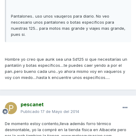
Pantalones.. uso unos vauqeros para diario. No veo
nescesario unos pantalones o botas especificos para
nuestras 125... para motos mas grande y viajes mas grande,
pues si.
Hombre yo creo que aunk sea una Sd125 si que necesitarías un
pantalón y botas específicos....te puedes caer yendo a por el
pan..pero bueno cada uno...yo ahora mismo voy en vaqueros y
voy con miedo....hasta k encuentre unos específicos.....
pescanet
Publicado
17 de Mayo del 2014
De momento estoy contento,lleva además forro térmico
desmontable, yo la compré en la tienda física en Albacete pero
por la web tambien la tienen. www.motoequipacion.com