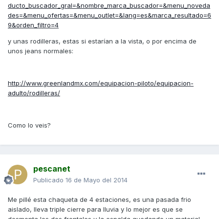
ducto_buscador_gral=&nombre_marca_buscador=&menu_noveda
des=&menu_ofertas=&menu_outlet=&lang=es&marca_resultado=6
9&orden_filtro=4
y unas rodilleras, estas si estarían a la vista, o por encima de
unos jeans normales:
http://www.greenlandmx.com/equipacion-piloto/equipacion-
adulto/rodilleras/
Como lo veis?
pescanet
Publicado
16 de Mayo del 2014
Me pillé esta chaqueta de 4 estaciones, es una pasada frio
aislado, lleva triple cierre para lluvia y lo mejor es que se
desmonta los dos frontales y la espalda quedando un material