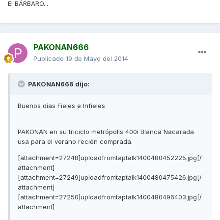
El BÁRBARO...
PAKONAN666
Publicado
19 de Mayo del 2014
PAKONAN666 dijo:
Buenos días Fieles e Infieles
PAKONAN en su triciclo metrópolis 400i Blanca Nacarada
usa para el verano recién comprada.
[attachment=27248]uploadfromtaptalk1400480452225.jpg[/
attachment]
[attachment=27249]uploadfromtaptalk1400480475426.jpg[/
attachment]
[attachment=27250]uploadfromtaptalk1400480496403.jpg[/
attachment]