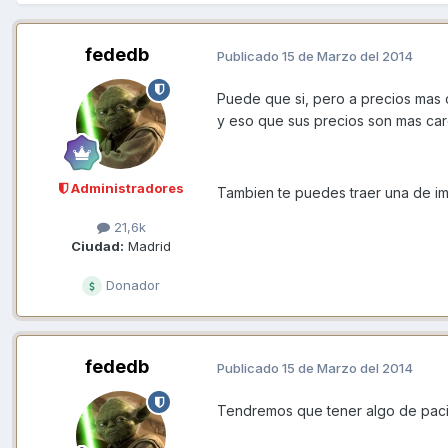
fededb
Publicado
15 de Marzo del 2014
Puede que si, pero a precios mas 
y eso que sus precios son mas car
Administradores
Tambien te puedes traer una de im
21,6k
Ciudad:
Madrid
Donador
fededb
Publicado
15 de Marzo del 2014
Tendremos que tener algo de pacienci