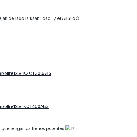
jan de lado la usabilidad.. y el ABS! ò.Ó
ter/oltre125/_KXCT300ABS
ter/oltre125/_XCT400ABS
ia a que tengamos frenos potentes