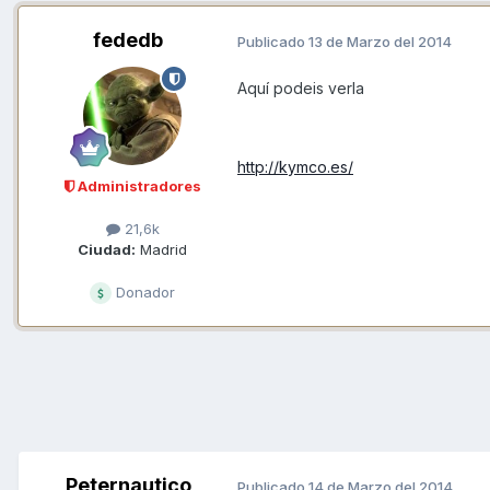
fededb
Publicado
13 de Marzo del 2014
Aquí podeis verla
http://kymco.es/
Administradores
21,6k
Ciudad:
Madrid
Donador
Peternautico
Publicado
14 de Marzo del 2014