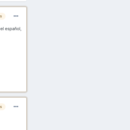
es
el español,
es