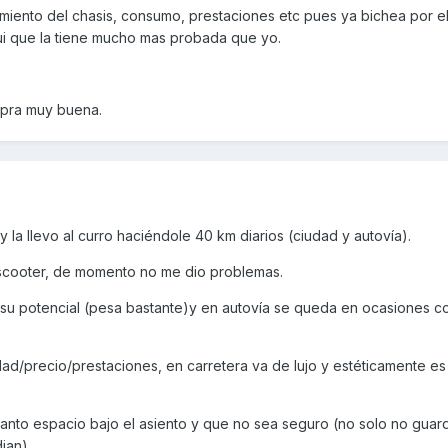
miento del chasis, consumo, prestaciones etc pues ya bichea por e
ui que la tiene mucho mas probada que yo.
mpra muy buena.
la llevo al curro haciéndole 40 km diarios (ciudad y autovía).
scooter, de momento no me dio problemas.
su potencial (pesa bastante)y en autovía se queda en ocasiones cor
ad/precio/prestaciones, en carretera va de lujo y estéticamente es
tanto espacio bajo el asiento y que no sea seguro (no solo no gua
dian).