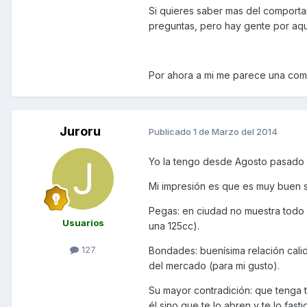
Si quieres saber mas del comporta
preguntas, pero hay gente por aq
Por ahora a mi me parece una co
Juroru
Publicado
1 de Marzo del 2014
Yo la tengo desde Agosto pasado y 
Mi impresión es que es muy buen 
Pegas: en ciudad no muestra todo 
Usuarios
una 125cc).
127
Bondades: buenísima relación calid
del mercado (para mi gusto).
Su mayor contradición: que tenga 
él sino que te lo abren y te lo fasti