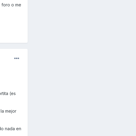
l foro o me
tita (es
 la mejor
rdo nada en