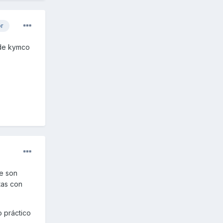
or
 de kymco
ue son
tas con
 práctico