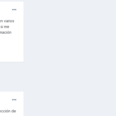
n varios
 si me
rmación
sección de