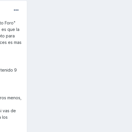
cto Foro"
o es que la
oto para
eces es mas
 tenido 9
uros menos,
i vas de
a los