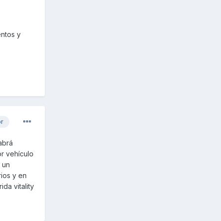
ntos y
or
abrá
or vehículo
 un
ios y en
da vitality