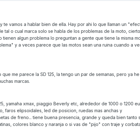
y te vamos a hablar bien de ella. Hay por ahi lo que llaman un "efe
e tal o cual marca solo se habla de los problemas de la moto, ciert
 tienen algun problema lo preguntan a gente que tiene la misma m
roblema" y a veces parece que las motos sean una ruina cuando a v
lo que me parece la SD 125, la tengo un par de semanas, pero ya he
muchas marcas.
25, yamaha xmax, piaggio Beverly etc, alrededor de 1000 o 1200 e
o, faros elipsoidales, led de posicion, ruedas mas anchas y
tas de freno... tiene buena presencia, grande y queda bien tanto s
tinas, colores blanco y naranja o si vas de "pijo" con traje y corbat