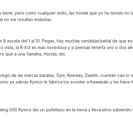
s tiene, pero como cualquier moto, las honda que yo he tenido no la
mi no me resultan molestas.
un 8 escala del 1 al 10. Pegas, hay muchas vendidas(señal de que e
 vista, la K-Xct es mas novedosa y si piensas tenerla uno o dos añ
ero que a una Yamaha, Honda, etc.
go de las marcas baratas, Sym, Keeway, Daelim...cuestan casi lo m
como ya sabras Kymco le fabrica los scooter a Kawasaki y les hace 
ting 500 Kymco dio un puñetazo en la mesa y lleva años sabiendo 