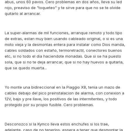
abus, unos 60 pavos. Cero problemas en dos años, lleva su led
rojo, preaviso de "toqueteo" y te sirve para que no se te olvide
quitarlo al arrancar.
La super-alarmas de mil funciones, arranque remoto y todo tipo
de extras, estan muy bien usando cableado original, o si es una
moto vieja y la desmontas entera para instalar como Dios manda,
cables soldados con estaño, termoretractil, conectores buenos
etc, si no todo el dia haciendote monadas. Que si se ha puesto
sola, que si no te deja arrancar, que si no hay huevos a quitarla,
que se quedo muerta...
Yo monte una bidireccional en la Piaggio X8, tenia un mazo de
cables debajo del pico preinstalacion de alarma, con conexion a
12V, bajo y pre llave, los positivos de las intermitentes, y todo
protegido por su propio fusible. Cero problemas.
Desconozco si la Kymco lleva estos enchufes si los trae,
adelante, caso de no tenerlos, espera a tener que desmontar la