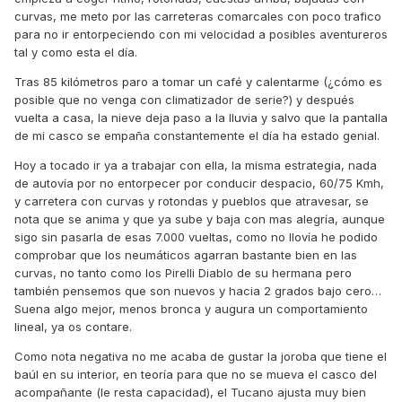
curvas, me meto por las carreteras comarcales con poco trafico
para no ir entorpeciendo con mi velocidad a posibles aventureros
tal y como esta el día.
Tras 85 kilómetros paro a tomar un café y calentarme (¿cómo es
posible que no venga con climatizador de serie?) y después
vuelta a casa, la nieve deja paso a la lluvia y salvo que la pantalla
de mi casco se empaña constantemente el día ha estado genial.
Hoy a tocado ir ya a trabajar con ella, la misma estrategia, nada
de autovía por no entorpecer por conducir despacio, 60/75 Kmh,
y carretera con curvas y rotondas y pueblos que atravesar, se
nota que se anima y que ya sube y baja con mas alegría, aunque
sigo sin pasarla de esas 7.000 vueltas, como no llovía he podido
comprobar que los neumáticos agarran bastante bien en las
curvas, no tanto como los Pirelli Diablo de su hermana pero
también pensemos que son nuevos y hacia 2 grados bajo cero…
Suena algo mejor, menos bronca y augura un comportamiento
lineal, ya os contare.
Como nota negativa no me acaba de gustar la joroba que tiene el
baúl en su interior, en teoría para que no se mueva el casco del
acompañante (le resta capacidad), el Tucano ajusta muy bien