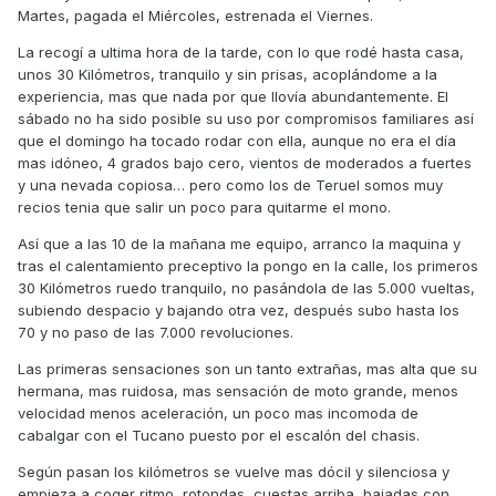
Martes, pagada el Miércoles, estrenada el Viernes.
La recogí a ultima hora de la tarde, con lo que rodé hasta casa,
unos 30 Kilómetros, tranquilo y sin prisas, acoplándome a la
experiencia, mas que nada por que llovía abundantemente. El
sábado no ha sido posible su uso por compromisos familiares así
que el domingo ha tocado rodar con ella, aunque no era el día
mas idóneo, 4 grados bajo cero, vientos de moderados a fuertes
y una nevada copiosa… pero como los de Teruel somos muy
recios tenia que salir un poco para quitarme el mono.
Así que a las 10 de la mañana me equipo, arranco la maquina y
tras el calentamiento preceptivo la pongo en la calle, los primeros
30 Kilómetros ruedo tranquilo, no pasándola de las 5.000 vueltas,
subiendo despacio y bajando otra vez, después subo hasta los
70 y no paso de las 7.000 revoluciones.
Las primeras sensaciones son un tanto extrañas, mas alta que su
hermana, mas ruidosa, mas sensación de moto grande, menos
velocidad menos aceleración, un poco mas incomoda de
cabalgar con el Tucano puesto por el escalón del chasis.
Según pasan los kilómetros se vuelve mas dócil y silenciosa y
empieza a coger ritmo, rotondas, cuestas arriba, bajadas con