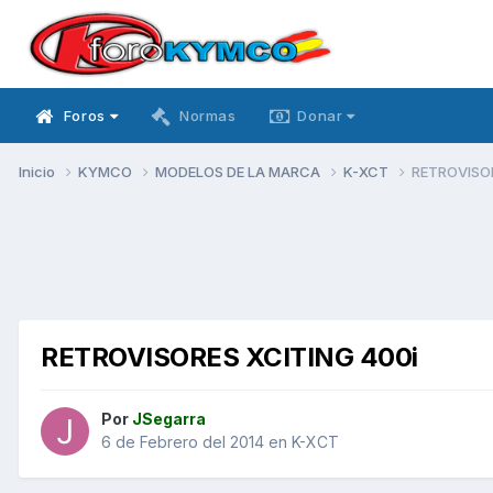
Foros
Normas
Donar
Inicio
KYMCO
MODELOS DE LA MARCA
K-XCT
RETROVISOR
RETROVISORES XCITING 400i
Por
JSegarra
6 de Febrero del 2014
en
K-XCT