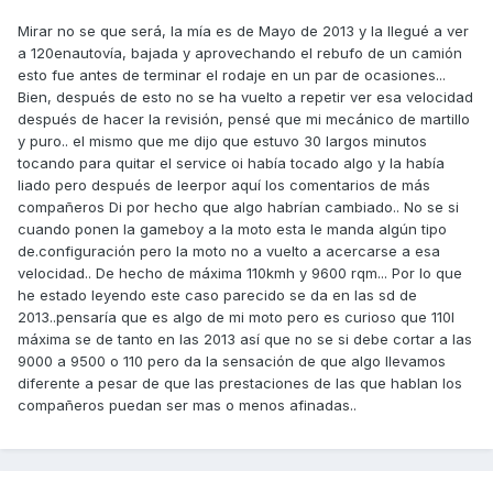
Mirar no se que será, la mía es de Mayo de 2013 y la llegué a ver
a 120enautovía, bajada y aprovechando el rebufo de un camión
esto fue antes de terminar el rodaje en un par de ocasiones...
Bien, después de esto no se ha vuelto a repetir ver esa velocidad
después de hacer la revisión, pensé que mi mecánico de martillo
y puro.. el mismo que me dijo que estuvo 30 largos minutos
tocando para quitar el service oi había tocado algo y la había
liado pero después de leerpor aquí los comentarios de más
compañeros Di por hecho que algo habrían cambiado.. No se si
cuando ponen la gameboy a la moto esta le manda algún tipo
de.configuración pero la moto no a vuelto a acercarse a esa
velocidad.. De hecho de máxima 110kmh y 9600 rqm... Por lo que
he estado leyendo este caso parecido se da en las sd de
2013..pensaría que es algo de mi moto pero es curioso que 110l
máxima se de tanto en las 2013 así que no se si debe cortar a las
9000 a 9500 o 110 pero da la sensación de que algo llevamos
diferente a pesar de que las prestaciones de las que hablan los
compañeros puedan ser mas o menos afinadas..