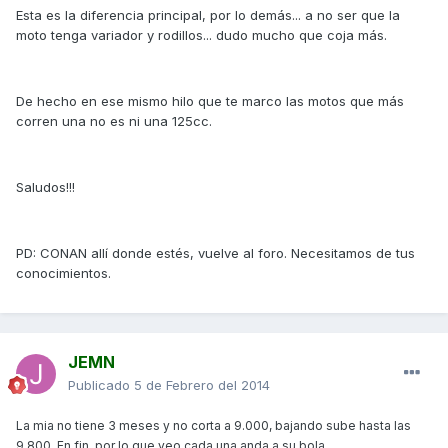
Esta es la diferencia principal, por lo demás... a no ser que la
moto tenga variador y rodillos... dudo mucho que coja más.
De hecho en ese mismo hilo que te marco las motos que más
corren una no es ni una 125cc.
Saludos!!!
PD: CONAN allí donde estés, vuelve al foro. Necesitamos de tus
conocimientos.
JEMN
Publicado
5 de Febrero del 2014
La mia no tiene 3 meses y no corta a 9.000, bajando sube hasta las
9.800. En fin, por lo que veo cada una anda a su bola.