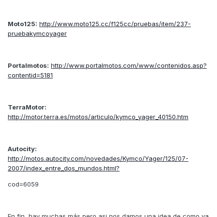
Moto125:
http://www.moto125.cc/f125cc/pruebas/item/237-
pruebakymcoyager
Portalmotos:
http://www.portalmotos.com/www/contenidos.asp?
contentid=5181
TerraMotor:
http://motor.terra.es/motos/articulo/kymco_yager_40150.htm
Autocity:
http://motos.autocity.com/novedades/Kymco/Yager/125/07-
2007/index_entre_dos_mundos.html?
cod=6059
En fin, hay muchas más pero asi nos damos una idea de como va