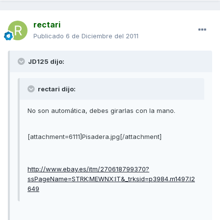
rectari
Publicado
6 de Diciembre del 2011
JD125 dijo:
rectari dijo:
No son automática, debes girarlas con la mano.
[attachment=6111]Pisadera.jpg[/attachment]
http://www.ebay.es/itm/270618799370?
ssPageName=STRK:MEWNX:IT&_trksid=p3984.m1497.l2
649