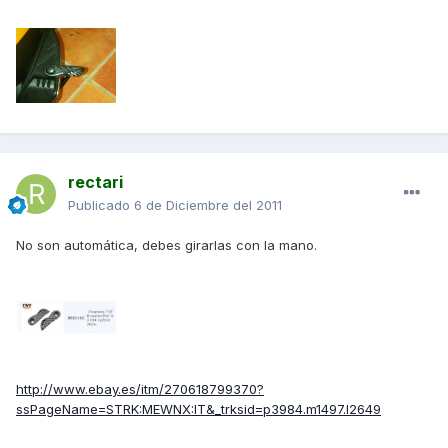
rectari
Publicado
6 de Diciembre del 2011
No son automática, debes girarlas con la mano.
http://www.ebay.es/itm/270618799370?
ssPageName=STRK:MEWNX:IT&_trksid=p3984.m1497.l2649