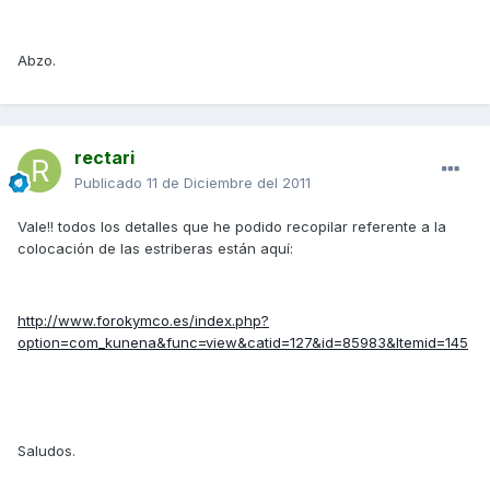
Abzo.
rectari
Publicado
11 de Diciembre del 2011
Vale!! todos los detalles que he podido recopilar referente a la
colocación de las estriberas están aquí:
http://www.forokymco.es/index.php?
option=com_kunena&func=view&catid=127&id=85983&Itemid=145
Saludos.