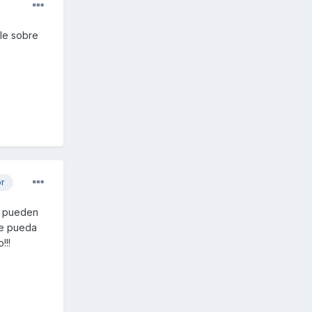
ale sobre
or
e pueden
me pueda
!!!