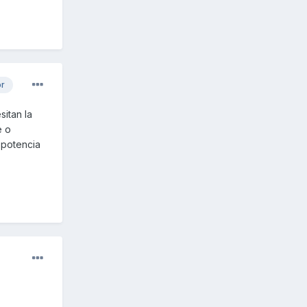
or
sitan la
e o
 potencia