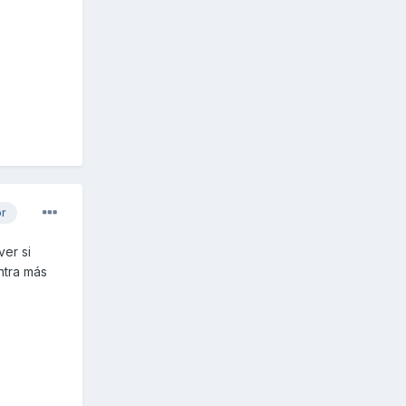
or
er si
ntra más