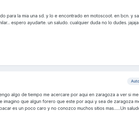
do para la mia una sd. y lo e encontrado en motoscoot. en bcn. y s
ar... espero ayudarte. un saludo. cualquier duda no lo dudes. jajaja
Aut
tengo algo de tiempo me acercare por aqui en zaragoza a ver si m
me imagino que algun forero que este por aqui y sea de zaragoza 
bacar es un poco caro y no conozco muchos sitios mas.......Un saludo