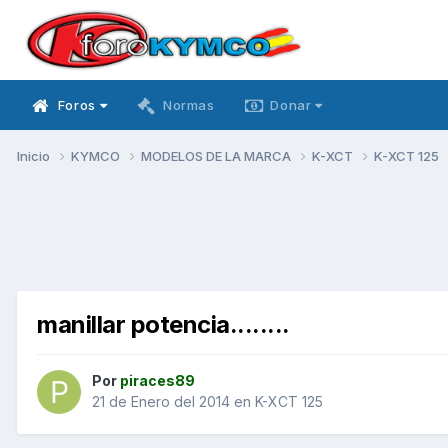
Foros
Normas
Donar
Inicio
KYMCO
MODELOS DE LA MARCA
K-XCT
K-XCT 125
manillar potencia........
Por
piraces89
21 de Enero del 2014
en
K-XCT 125