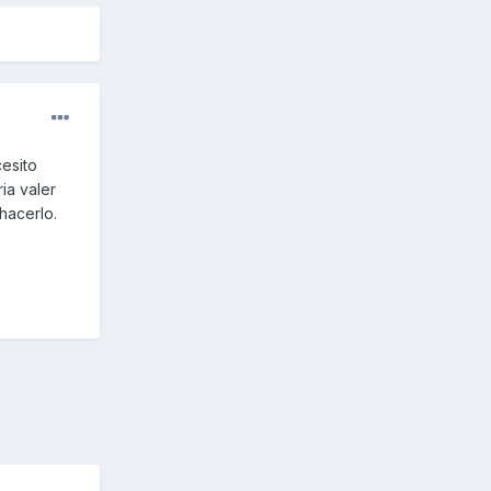
cesito
ia valer
hacerlo.