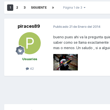
1
2
3
SIGUIENTE
Página 1 de 3
piraces89
Publicado
21 de Enero del 2014
bueno pues ahi va la pregunta quie
saber como se llama exactamente la
mas o menos .Un saludo , si a alg
Usuarios
42