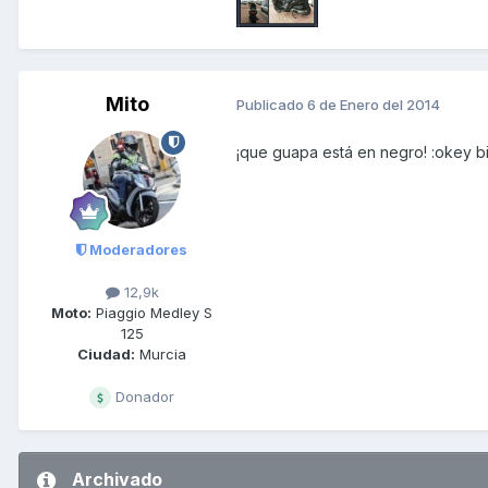
Mito
Publicado
6 de Enero del 2014
¡que guapa está en negro! :okey b
Moderadores
12,9k
Moto:
Piaggio Medley S
125
Ciudad:
Murcia
Donador
Archivado