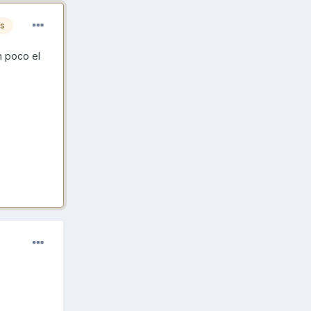
es
n poco el