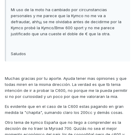
Mi uso de la moto ha cambiado por circunstancias
personales y me parece que la Kymco no me va a
defraudar, ahh¡¡¡ se me olvidaba antes de decidirme por la
Kymco probé la Kymco/Bmw 600 sport y no me parece
justificado que una cueste el doble de € que la otra.
Saludos
Muchas gracias por tu aporte. Ayuda tener mas opiniones y que
todas miren en la misma dirección. La verdad es que tb tenia
intención de ir a probar la C600, no porque me la pueda permitir
si no por curiosidad y un poco por que me valoraran la mia.
Es evidente que en el caso de la C600 estas pagando en gran
medida la "chapita", sumando claro los 200cc y demás cosas.
Otro tema de kymco España que no llego a comprender es la
decisión de no traer la Myroad 700. Quizás no sea el mejor
momento económico del país (ni de cooooñña) pero de c600 y