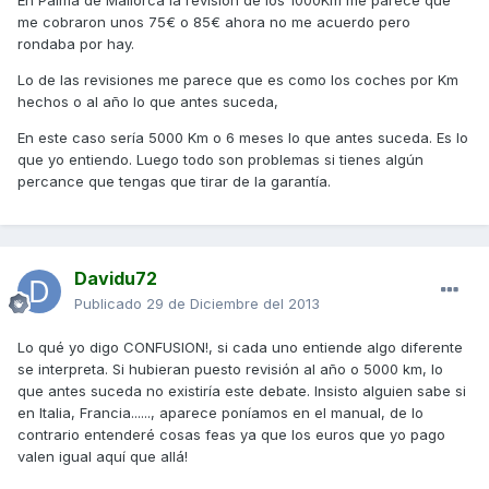
En Palma de Mallorca la revisión de los 1000Km me parece que
me cobraron unos 75€ o 85€ ahora no me acuerdo pero
rondaba por hay.
Lo de las revisiones me parece que es como los coches por Km
hechos o al año lo que antes suceda,
En este caso sería 5000 Km o 6 meses lo que antes suceda. Es lo
que yo entiendo. Luego todo son problemas si tienes algún
percance que tengas que tirar de la garantía.
Davidu72
Publicado
29 de Diciembre del 2013
Lo qué yo digo CONFUSION!, si cada uno entiende algo diferente
se interpreta. Si hubieran puesto revisión al año o 5000 km, lo
que antes suceda no existiría este debate. Insisto alguien sabe si
en Italia, Francia......, aparece poníamos en el manual, de lo
contrario entenderé cosas feas ya que los euros que yo pago
valen igual aquí que allá!