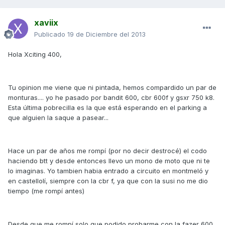
xaviix
Publicado
19 de Diciembre del 2013
Hola Xciting 400,
Tu opinion me viene que ni pintada, hemos compardido un par de
monturas.... yo he pasado por bandit 600, cbr 600f y gsxr 750 k8.
Esta última pobrecilla es la que está esperando en el parking a
que alguien la saque a pasear...
Hace un par de años me rompí (por no decir destrocé) el codo
haciendo btt y desde entonces llevo un mono de moto que ni te
lo imaginas. Yo tambien habia entrado a circuito en montmeló y
en castellolí, siempre con la cbr f, ya que con la susi no me dio
tiempo (me rompí antes)
Desde que me rompí solo que podido probarme con la fazer 600