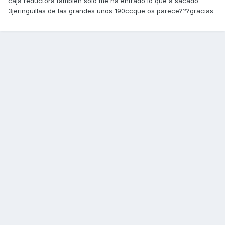
caja reductora tambien solo me ha entrado lo que a sacado
3jeringuillas de las grandes unos 190ccque os parece???gracias