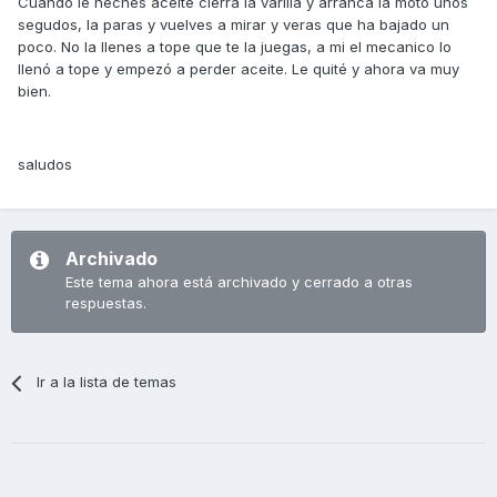
Cuando le heches aceite cierra la varilla y arranca la moto unos
segudos, la paras y vuelves a mirar y veras que ha bajado un
poco. No la llenes a tope que te la juegas, a mi el mecanico lo
llenó a tope y empezó a perder aceite. Le quité y ahora va muy
bien.
saludos
Archivado
Este tema ahora está archivado y cerrado a otras
respuestas.
Ir a la lista de temas