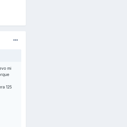
levo mi
orque
era 125