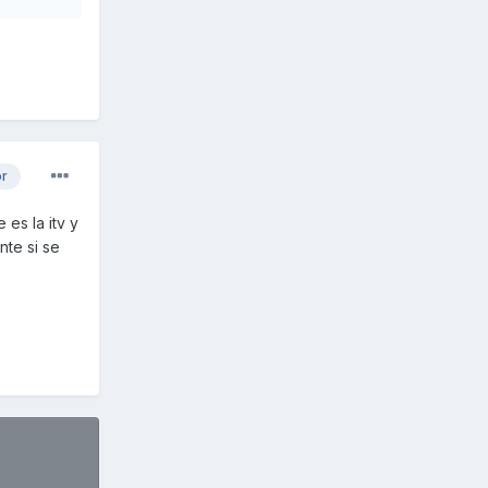
or
es la itv y
nte si se