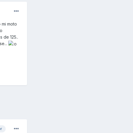
o mi moto
lo
s de 125..
se...
or