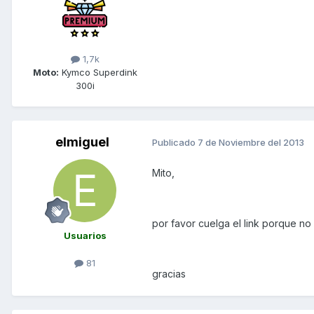
1,7k
Moto:
Kymco Superdink
300i
elmiguel
Publicado
7 de Noviembre del 2013
Mito,
por favor cuelga el link porque n
Usuarios
81
gracias