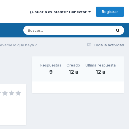
Registrar
¿Usuario existente? Conectar
llevarse lo que haya ?
Toda la actividad
Respuestas
Creado
Última respuesta
9
12 a
12 a