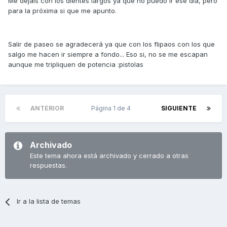
Me dejáis con los dientes largos ya que no puedo ir ese día, pero
para la próxima si que me apunto.
Salir de paseo se agradecerá ya que con los flipaos con los que
salgo me hacen ir siempre a fondo... Eso si, no se me escapan
aunque me tripliquen de potencia :pistolas
ANTERIOR
Página 1 de 4
SIGUIENTE
Archivado
Este tema ahora está archivado y cerrado a otras
respuestas.
Ir a la lista de temas