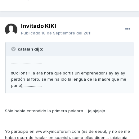
Invitado KIKI
Publicado
18 de Septiembre del 2011
catalan dijo:
.................................
!!Collons!!! ja era hora que sortis un emprenedor,( ay ay ay
perdón al foro, se me ha ido la lengua de la madre que me
parió),....................
Sólo había entendido la primera palabra.... jajajajaja
Yo participo en www.kymcoforum.com (es de eeuu), y no se me
había ocurrido hablar en spanish, como ellos dicen.... jajajajaja