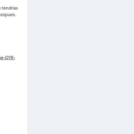
 tendrías
despues.
me-GY6-