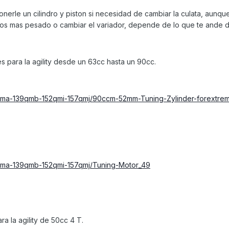
rle un cilindro y piston si necesidad de cambiar la culata, aunque
llos mas pesado o cambiar el variador, depende de lo que te ande 
es para la agility desde un 63cc hasta un 90cc.
qma-139qmb-152qmi-157qmj/90ccm-52mm-Tuning-Zylinder-forextre
qma-139qmb-152qmi-157qmj/Tuning-Motor_49
a la agility de 50cc 4 T.