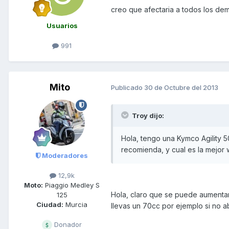
creo que afectaria a todos los de
Usuarios
991
Mito
Publicado
30 de Octubre del 2013
Troy dijo:
Hola, tengo una Kymco Agility 50
recomienda, y cual es la mejor
Moderadores
12,9k
Moto:
Piaggio Medley S
Hola, claro que se puede aumentar 
125
Ciudad:
Murcia
llevas un 70cc por ejemplo si no abr
Donador