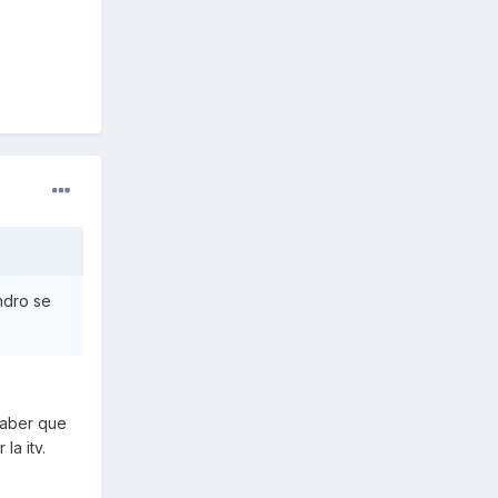
indro se
saber que
la itv.