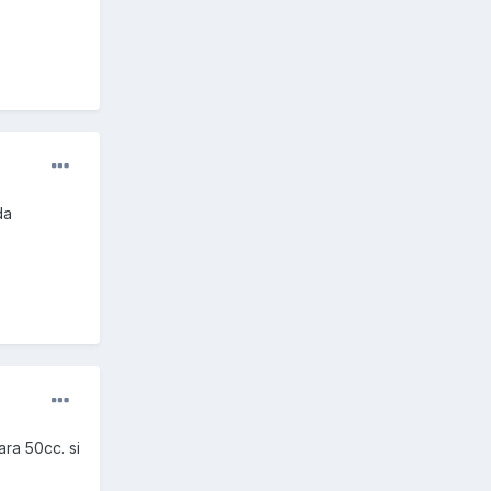
da
ara 50cc. si