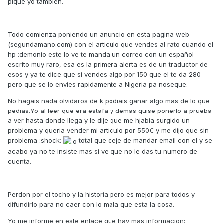
pique yo tambien.
Todo comienza poniendo un anuncio en esta pagina web
(segundamano.com) con el articulo que vendes al rato cuando el
hp :demonio este lo ve te manda un correo con un español
escrito muy raro, esa es la primera alerta es de un traductor de
esos y ya te dice que si vendes algo por 150 que el te da 280
pero que se lo envies rapidamente a Nigeria pa noseque.
No hagais nada olvidaros de k podiais ganar algo mas de lo que
pedias.Yo al leer que era estafa y demas quise ponerlo a prueba
a ver hasta donde llega y le dije que me hjabia surgido un
problema y queria vender mi articulo por 550€ y me dijo que sin
problema :shock:
total que deje de mandar email con el y se
acabo ya no te insiste mas si ve que no le das tu numero de
cuenta.
Perdon por el tocho y la historia pero es mejor para todos y
difundirlo para no caer con lo mala que esta la cosa.
Yo me informe en este enlace que hay mas informacion: