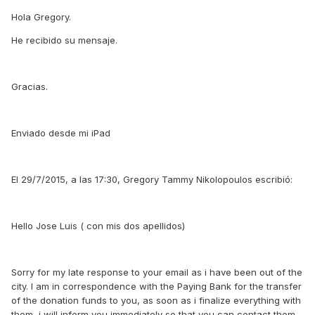
Hola Gregory.
He recibido su mensaje.
Gracias.
Enviado desde mi iPad
El 29/7/2015, a las 17:30, Gregory Tammy Nikolopoulos escribió:
Hello Jose Luis ( con mis dos apellidos)
Sorry for my late response to your email as i have been out of the
city. I am in correspondence with the Paying Bank for the transfer
of the donation funds to you, as soon as i finalize everything with
them, i will inform you immediately so that you can contact them.