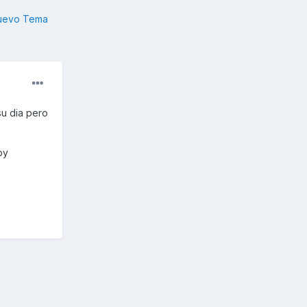
nuevo Tema
su dia pero
oy