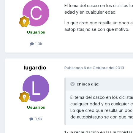
El tema del casco en los ciclistas
edad y en cualquier edad.
Lo que creo que resulta un poco a
autopistas,no se con que motivo.
Usuarios
1,3k
lugardio
Publicado
6 de Octubre del 2013
chisco dijo:
El tema del casco en los ciclis
cualquier edad y en cualquier 
Usuarios
Lo que creo que resulta un poc
de autopistas,no se con que mo
3,9k
1.- la recaudación en las autopista