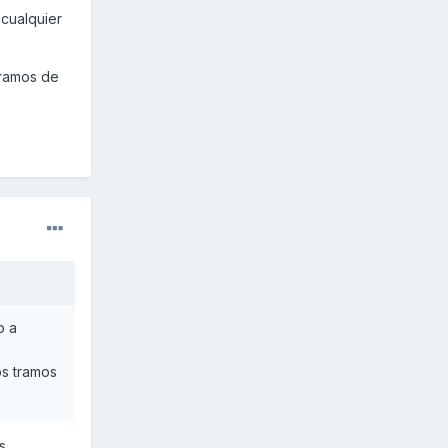
 cualquier
tramos de
o a
os tramos
s.