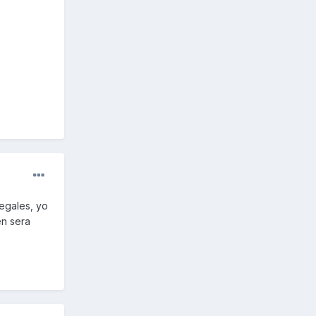
egales, yo
en sera