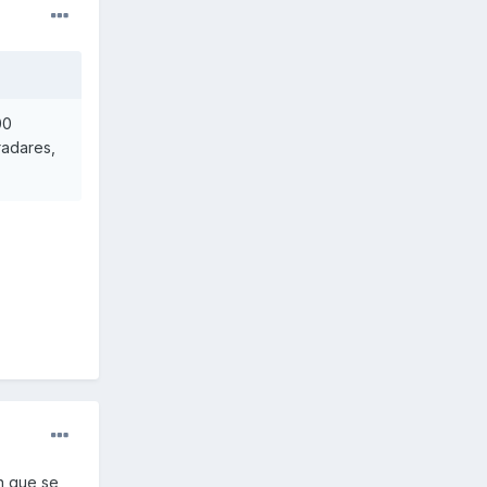
00
radares,
en que se