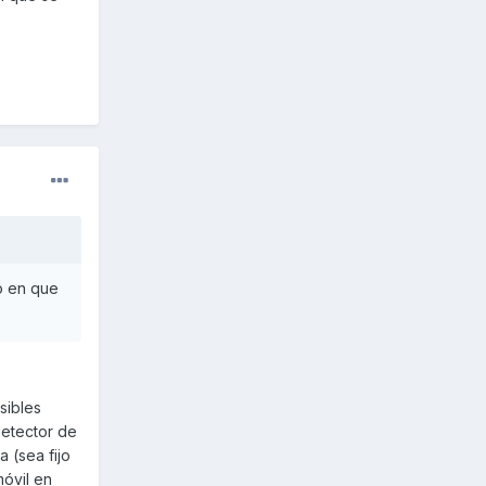
ro en que
sibles
detector de
 (sea fijo
móvil en