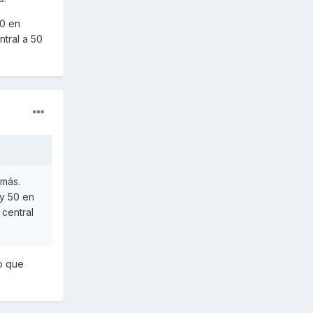
50 en
ntral a 50
 más.
 y 50 en
 central
lo que