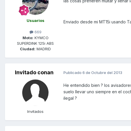
las cosas prefieren multar y llenar l
Usuarios
Enviado desde mi MT15i usando Ta
669
Moto:
KYMCO
SUPERDINK 125i ABS
Ciudad:
MADRID
Invitado conan
Publicado
6 de Octubre del 2013
He entendido bien ? los avisadore
suelo llevar uno siempre en el co
ilegal ?
Invitados