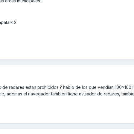
as arcas municipales...
patalk 2
s de radares estan prohibidos ? hablo de los que vendian 100x100 l
che, ademas el navegador tambien tiene avisador de radares, tambi