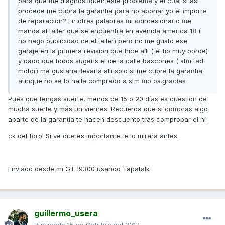
para que me diagnostiquen este problema y el cual si asi
procede me cubra la garantia para no abonar yo el importe
de reparacion? En otras palabras mi concesionario me
manda al taller que se encuentra en avenida america 18 (
no hago publicidad de el taller) pero no me gusto ese
garaje en la primera revision que hice alli ( el tio muy borde)
y dado que todos sugeris el de la calle bascones ( stm tad
motor) me gustaria llevarla alli solo si me cubre la garantia
aunque no se lo halla comprado a stm motos.gracias
Pues que tengas suerte, menos de 15 o 20 días es cuestión de
mucha suerte y más un viernes. Recuerda que si compras algo
aparte de la garantía te hacen descuento tras comprobar el ni
ck del foro. Si ve que es importante te lo mirara antes.
Enviado desde mi GT-I9300 usando Tapatalk
guillermo_usera
Publicado
15 de Octubre del 2013