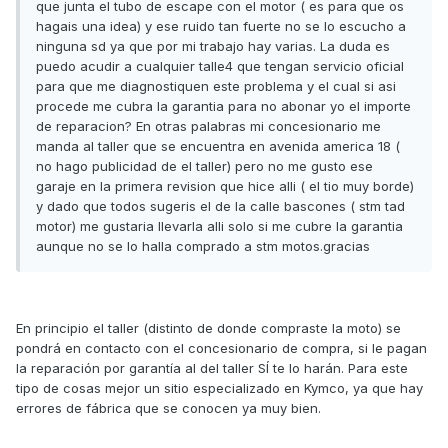
que junta el tubo de escape con el motor ( es para que os
hagais una idea) y ese ruido tan fuerte no se lo escucho a
ninguna sd ya que por mi trabajo hay varias. La duda es
puedo acudir a cualquier talle4 que tengan servicio oficial
para que me diagnostiquen este problema y el cual si asi
procede me cubra la garantia para no abonar yo el importe
de reparacion? En otras palabras mi concesionario me
manda al taller que se encuentra en avenida america 18 (
no hago publicidad de el taller) pero no me gusto ese
garaje en la primera revision que hice alli ( el tio muy borde)
y dado que todos sugeris el de la calle bascones ( stm tad
motor) me gustaria llevarla alli solo si me cubre la garantia
aunque no se lo halla comprado a stm motos.gracias
En principio el taller (distinto de donde compraste la moto) se
pondrá en contacto con el concesionario de compra, si le pagan
la reparación por garantía al del taller SÍ te lo harán. Para este
tipo de cosas mejor un sitio especializado en Kymco, ya que hay
errores de fábrica que se conocen ya muy bien.