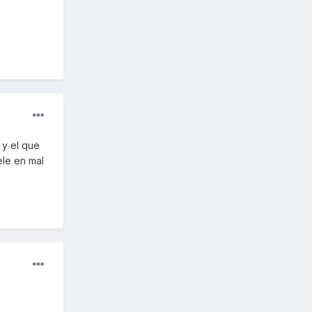
 y el que
ele en mal