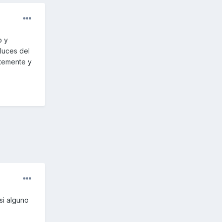
o y
 luces del
ntemente y
si alguno