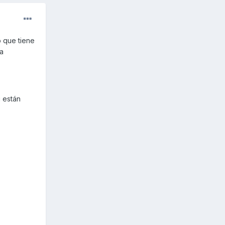
o que tiene
na
i están