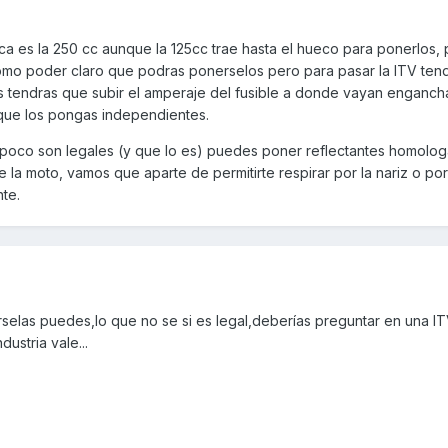
ica es la 250 cc aunque la 125cc trae hasta el hueco para ponerlos, 
omo poder claro que podras ponerselos pero para pasar la ITV ten
as tendras que subir el amperaje del fusible a donde vayan enganc
 que los pongas independientes.
ampoco son legales (y que lo es) puedes poner reflectantes homolo
de la moto, vamos que aparte de permitirte respirar por la nariz o por
te.
selas puedes,lo que no se si es legal,deberías preguntar en una ITV
dustria vale...