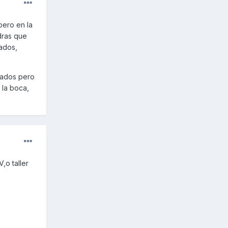
pero en la
dras que
hados,
gados pero
 la boca,
,o taller