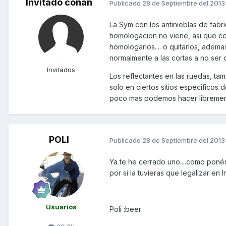
Invitado conan
Publicado
28 de Septiembre del 2013
La Sym con los antinieblas de fabr
homologacion no viene, asi que c
homologarlos.... o quitarlos, adem
normalmente a las cortas a no ser
Invitados
Los reflectantes en las ruedas, t
solo en ciertos sitios especificos 
poco mas podemos hacer libremen
POLI
Publicado
28 de Septiembre del 2013
Ya te he cerrado uno....como ponér
por si la tuvieras que legalizar en In
Usuarios
Poli :beer