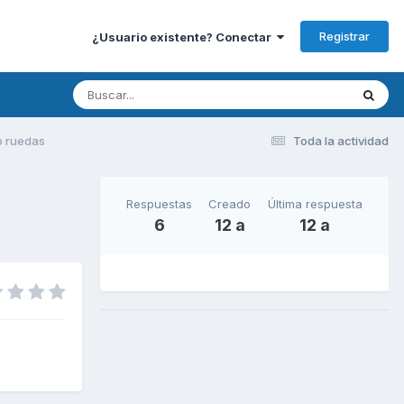
Registrar
¿Usuario existente? Conectar
lo ruedas
Toda la actividad
Respuestas
Creado
Última respuesta
6
12 a
12 a