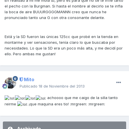
En realidad a mi me mola tb, pero es para que no se te infle tanto
el pecho con la Burgman. Si hasta el nombre al decirlo se te infla
la boca de aire BUUURGGGGMANNN creo que nunca he
pronunciado tanto una G con otra consonante delante.
Está y la SD fueron las únicas 125cc que probé en la tienda en
montarme y ver sensaciones, tenía claro lo que buscaba por
necesidades. Lo que la SD era un poco más alta, y me decidí por
ello. Pero ambas me gustan!
Mito
Publicado
18 de Noviembre del 2013
achoooo que me caigo de la silla tanto
reirme
¡que maquina eres tio! :mrgreen: :mrgreen:
Archivado