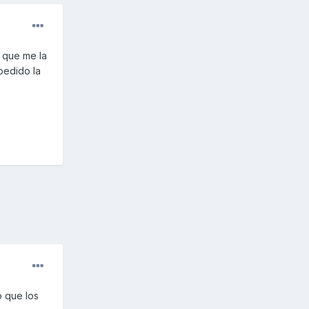
 que me la
pedido la
o que los