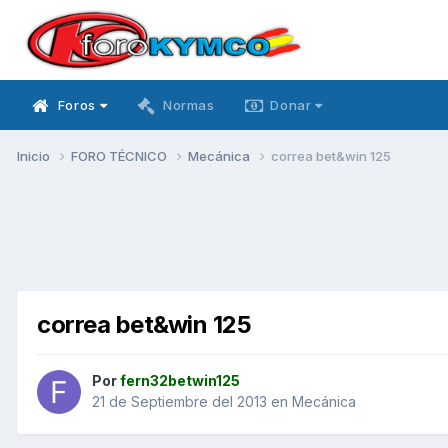
Foros
Normas
Donar
Inicio
FORO TÉCNICO
Mecánica
correa bet&win 125
correa bet&win 125
Por
fern32betwin125
21 de Septiembre del 2013
en
Mecánica