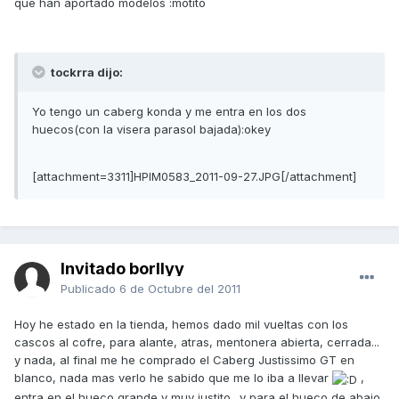
que han aportado modelos :motito
tockrra dijo:
Yo tengo un caberg konda y me entra en los dos
huecos(con la visera parasol bajada):okey
[attachment=3311]HPIM0583_2011-09-27.JPG[/attachment]
Invitado borllyy
Publicado
6 de Octubre del 2011
Hoy he estado en la tienda, hemos dado mil vueltas con los
cascos al cofre, para alante, atras, mentonera abierta, cerrada...
y nada, al final me he comprado el Caberg Justissimo GT en
blanco, nada mas verlo he sabido que me lo iba a llevar
,
entra en el hueco grande y muy justito.. y para el hueco de abajo