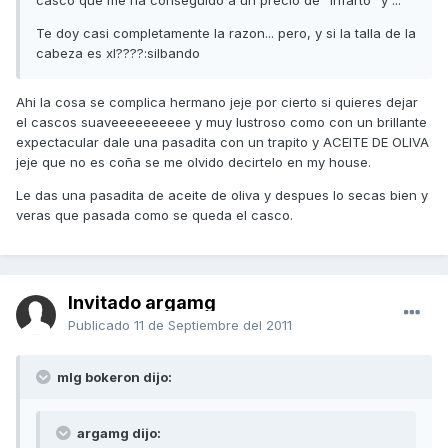
casco que me ha conseguido a un precio de "infarto" y ...
Te doy casi completamente la razon... pero, y si la talla de la
cabeza es xl????:silbando
Ahi la cosa se complica hermano jeje por cierto si quieres dejar
el cascos suaveeeeeeeeee y muy lustroso como con un brillante
expectacular dale una pasadita con un trapito y ACEITE DE OLIVA
jeje que no es coña se me olvido decirtelo en my house.
Le das una pasadita de aceite de oliva y despues lo secas bien y
veras que pasada como se queda el casco.
Invitado argamg
Publicado
11 de Septiembre del 2011
mlg bokeron dijo:
argamg dijo: