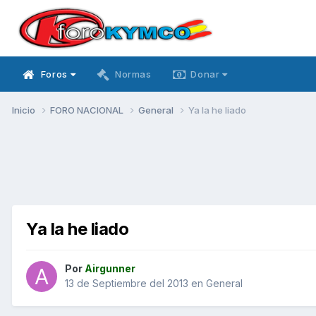
Foros
Normas
Donar
Inicio
FORO NACIONAL
General
Ya la he liado
Ya la he liado
Por
Airgunner
13 de Septiembre del 2013
en
General