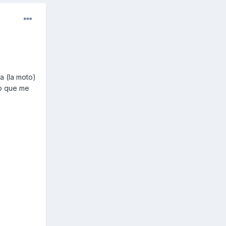
a (la moto)
io que me