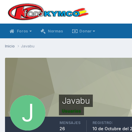
Foros
Normas
Donar
Inicio
Javabu
Javabu
Usuarios
MENSAJES
REGISTRO:
26
10 de Octubre del 