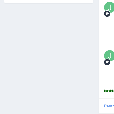
lord4
Mit