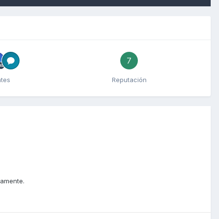
7
ntes
Reputación
camente.