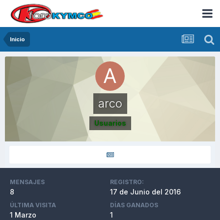
Inicio
arco
Usuarios
MENSAJES
REGISTRO:
8
17 de Junio del 2016
ÚLTIMA VISITA
DÍAS GANADOS
1 Marzo
1