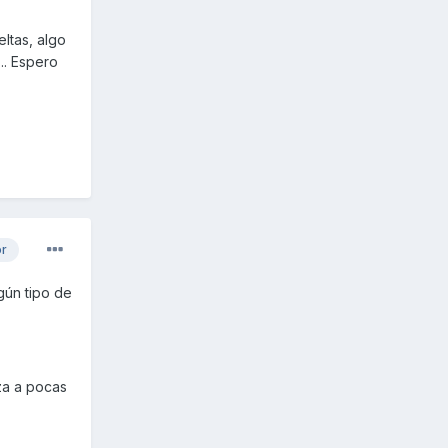
eltas, algo
.. Espero
or
lgún tipo de
rza a pocas