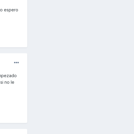
so espero
 empezado
si no le