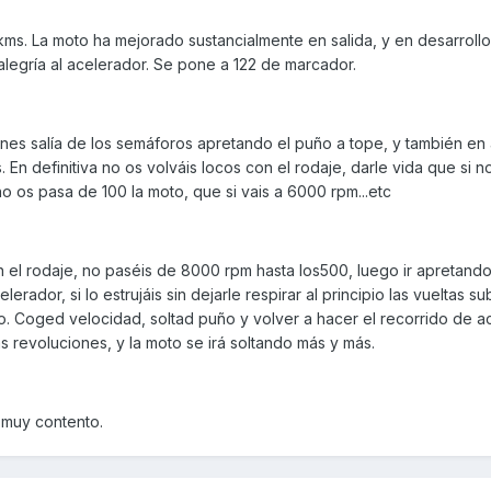
kms. La moto ha mejorado sustancialmente en salida, y en desarrollo
legría al acelerador. Se pone a 122 de marcador.
ones salía de los semáforos apretando el puño a tope, y también en 
 En definitiva no os volváis locos con el rodaje, darle vida que si 
o os pasa de 100 la moto, que si vais a 6000 rpm...etc
n el rodaje, no paséis de 8000 rpm hasta los500, luego ir apretand
lerador, si lo estrujáis sin dejarle respirar al principio las vueltas 
o. Coged velocidad, soltad puño y volver a hacer el recorrido de a
s revoluciones, y la moto se irá soltando más y más.
 muy contento.