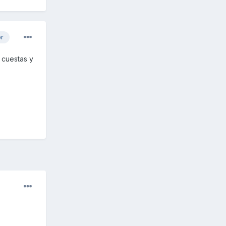
or
 cuestas y