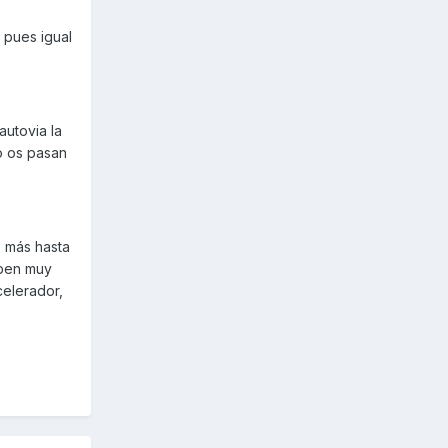
 pues igual
autovia la
no os pasan
o más hasta
suben muy
celerador,