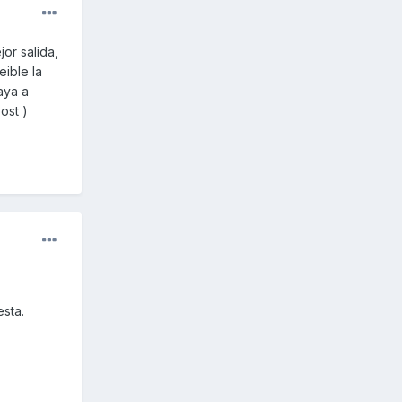
or salida,
eible la
aya a
ost )
sta.